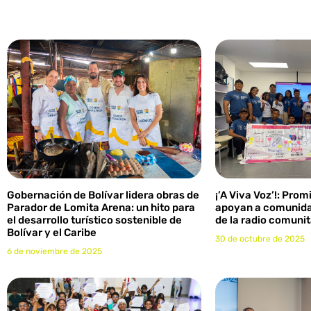
Gobernación de Bolívar lidera obras de
¡’A Viva Voz’!: Pro
Parador de Lomita Arena: un hito para
apoyan a comunida
el desarrollo turístico sostenible de
de la radio comunit
Bolívar y el Caribe
30 de octubre de 2025
6 de noviembre de 2025