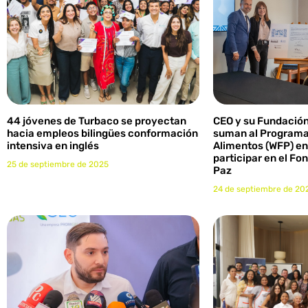
44 jóvenes de Turbaco se proyectan
CEO y su Fundació
hacia empleos bilingües conformación
suman al Programa
intensiva en inglés
Alimentos (WFP) en
participar en el Fo
25 de septiembre de 2025
Paz
24 de septiembre de 20