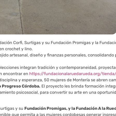
ndación Corfi, Surtigas y su Fundación Promigas y la Fundaci
en crochet y lino.
ejido artesanal, diseño y finanzas personales, consolidando
colecciones integran tradición y contemporaneidad, proyecta
n encontrar en
https://fundacionalaruedarueda.org/tienda
disciplina y esperanza, 50 mujeres de Montería se abren cam
o Progreso Córdoba.
El proyecto les brinda formación integ
miento psicosocial, para convertir su arte en una oportunid
Surtigas y su
Fundación Promigas, y la Fundación A la Rue
nible que permita a las mujeres cordobesas generar ingres