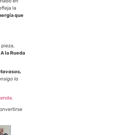
añado en
fleja la
nergía que
 pieza,
 A la Rueda
rtavasos,
nsigo la
ienda.
onvertirse