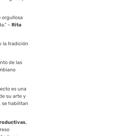
 orgullosa
a.” –
Rita
y la tradición
ento de las
ombiano
yecto es una
de su arte y
 se habilitan
roductivas
,
reso