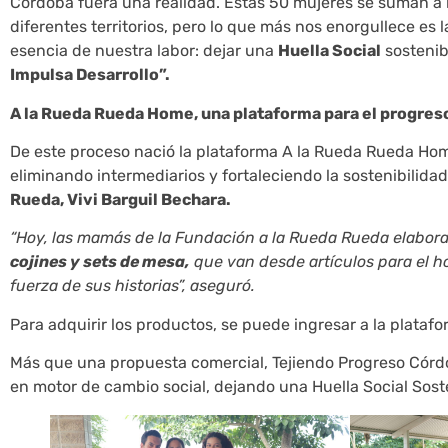
Córdoba fuera una realidad. Estas 50 mujeres se suman 
diferentes territorios, pero lo que más nos enorgullece es l
esencia de nuestra labor: dejar una
Huella Social
sostenib
Impulsa Desarrollo”.
A la Rueda Rueda Home, una plataforma para el progres
De este proceso nació la plataforma A la Rueda Rueda Hom
eliminando intermediarios y fortaleciendo la sostenibilidad
Rueda, Vivi Barguil Bechara.
“Hoy, las mamás de la Fundación a la Rueda Rueda elabor
cojines y sets de mesa,
que van desde artículos para el 
fuerza de sus historias”, aseguró.
Para adquirir los productos, se puede ingresar a la plata
Más que una propuesta comercial, Tejiendo Progreso Córdo
en motor de cambio social, dejando una Huella Social Sost