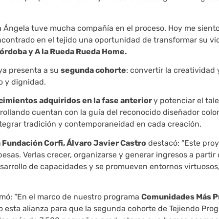
ora Ángela tuve mucha compañía en el proceso. Hoy me siento
contrado en el tejido una oportunidad de transformar su vid
Córdoba y A la Rueda Rueda Home.
e ya presenta a su
segunda cohorte
: convertir la creatividad 
o y dignidad.
cimientos adquiridos en la fase anterior
y potenciar el tal
rollando cuentan con la guía del reconocido diseñador col
ntegrar tradición y contemporaneidad en cada creación.
a Fundación Corfi, Álvaro Javier Castro
destacó: “Este pro
besas. Verlas crecer, organizarse y generar ingresos a partir 
esarrollo de capacidades y se promueven entornos virtuosos,
irmó: “En el marco de nuestro programa
Comunidades Más P
esta alianza para que la segunda cohorte de Tejiendo Prog