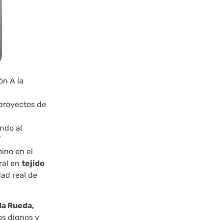
ón A la
 proyectos de
ndo al
/
ino en el
ral en
tejido
ad real de
da Rueda,
os dignos y