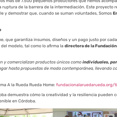
a los más de 7.500 pequeños productores que hemos acomp
a ruptura de la barrera de la intermediación. Este proyecto re
le y demostrar que, cuando se suman voluntades, Somos
E
o
e, que garantiza insumos, diseños y un pago justo por cada
 del modelo, tal como lo afirma la
directora de la Fundación
an y comercializan productos únicos como
individuales, po
hogar hasta propuestas de moda contemporánea, llevando co
forma A la Rueda Rueda Home:
fundacionalaruedarueda.org/t
ba demuestra cómo la creatividad y la resiliencia pueden c
enible en Córdoba.