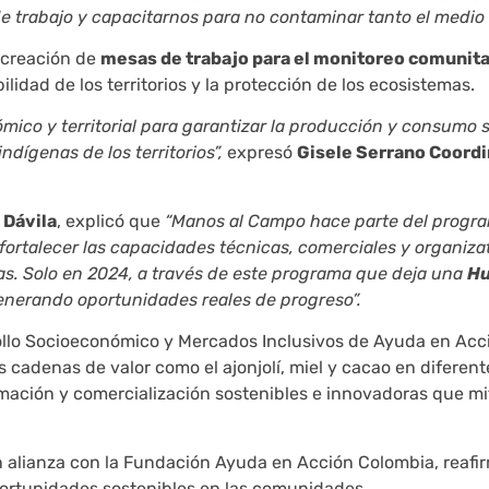
 trabajo y capacitarnos para no contaminar tanto el medio
 creación de
mesas de trabajo para el monitoreo comunitar
lidad de los territorios y la protección de los ecosistemas.
ómico y territorial para garantizar la producción y consumo s
dígenas de los territorios”,
expresó
Gisele Serrano Coord
 Dávila
, explicó que
“Manos al Campo hace parte del progr
fortalecer las capacidades técnicas, comerciales y organizat
as. Solo en 2024, a través de este programa que deja una
Hu
nerando oportunidades reales de progreso”.
rollo Socioeconómico y Mercados Inclusivos de Ayuda en Acc
 cadenas de valor como el ajonjolí, miel y cacao en diferente
mación y comercialización sostenibles e innovadoras que mi
n alianza con la Fundación Ayuda en Acción Colombia, reafi
portunidades sostenibles en las comunidades.