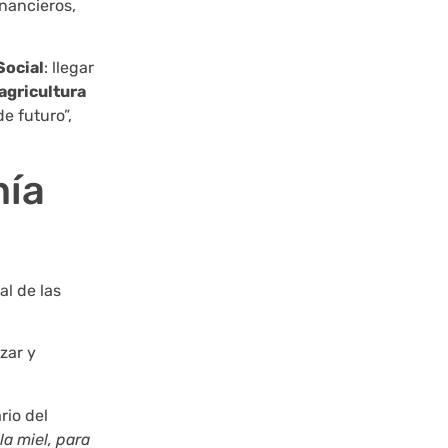
inancieros,
Social
: llegar
agricultura
e futuro”,
mía
al de las
zar y
rio del
la
miel, para