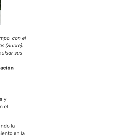
mpo, con el
as (Sucre).
pulsar sus
dación
a y
n el
endo la
iento en la