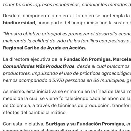
tener buenos ingresos económicos, cambiar los métodos de
Desde el componente ambiental, también se contempla la
biodiversidad
, como parte del compromiso con la sostenibi
“Nuestro objetivo principal es promover el desarrollo econ
mejorando la calidad de vida de las familias campesinas e in
Regional Caribe de Ayuda en Acción.
La directora ejecutiva de la
Fundación Promigas, Marcela
Comunidades Más Productivas
, desde el cual buscamos 
productores, impulsando el uso de prácticas agroecológic
hemos acompañado a 5.970 personas en 86 municipios, ge
Asimismo, esta iniciativa se enmarca en la línea de Desar
medio de la cual se viene fortaleciendo cada eslabón de las
de Colombia, a través de técnicas de producción, transfor
efectos del cambio climático.
Con esta iniciativa,
Surtigas y su Fundación Promigas
, e
compromiso con el desarrollo rural y la construcción de o