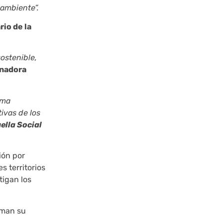
 ambiente”.
io de la
ostenible,
inadora
ama
ivas de los
ella Social
ión por
s territorios
tigan los
rman su