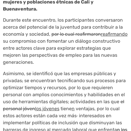
mujeres y poblaciones étnicas de Cali y
Buenaventura.
Durante este encuentro, los participantes conversaron
acerca del potencial de la juventud para contribuir a la
economía y sociedad,
por lo cual reafirmaron
reafirmando
su compromiso con fomentar un diálogo constructivo
entre actores clave para explorar estrategias que
mejoren las perspectivas de empleo para las nuevas
generaciones.
Asimismo, se identificó que las empresas públicas y
privadas
,
se encuentran tecnificando sus procesos para
optimizar tiempos y recursos, por lo que requieren
personal con amplios conocimientos y habilidades en el
uso de herramientas digitales; actividades en las que
el
personal j
ó
ven
los jóvenes
tiene
n
ventajas, por lo cual
estos actores están cada vez más
interesados en
implementar políticas de inclusión que disminuyan las
barreras de ingreso al mercado laboral que enfrenta
n
los