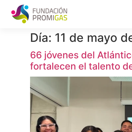
Día:
11 de mayo d
66 jóvenes del Atlánti
fortalecen el talento d