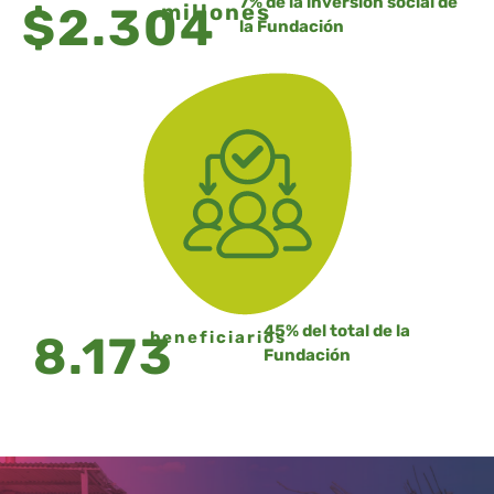
7% de la inversión social de
$2.304
millones
la Fundación
45% del total de la
8.173
beneficiarios
Fundación