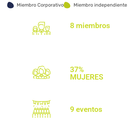
Miembro Corporativo
Miembro independiente
8 miembros
63% corporativo
37%
independientes
de distritos
departamentales del país
37%
MUJERES
Promedio de edad
de XX
Participación en
9 eventos
y visitas de
proyectos